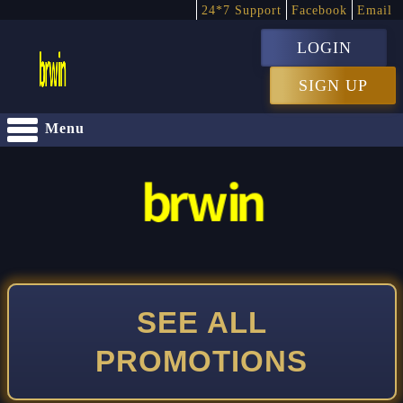
24*7 Support
Facebook
Email
LOGIN
SIGN UP
Menu
SEE ALL
PROMOTIONS