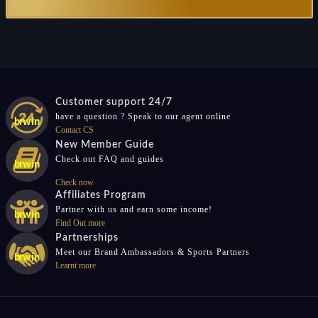
Customer support 24/7
have a question ? Speak to our agent online
Contact CS
New Member Guide
Check out FAQ and guides
Check now
Affiliates Program
Partner with us and earn some income!
Find Out more
Partnerships
Meet our Brand Ambassadors & Sports Partners
Learnt more