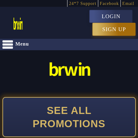
24*7 Support
Facebook
Email
LOGIN
SIGN UP
Menu
SEE ALL
PROMOTIONS