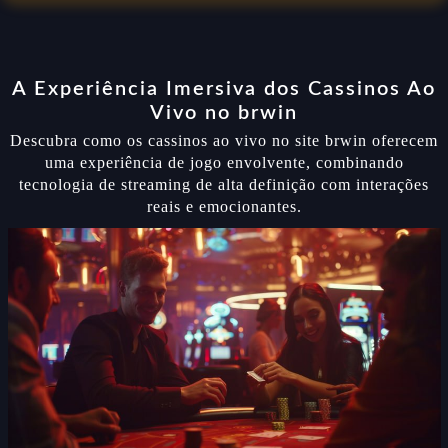
A Experiência Imersiva dos Cassinos Ao
Vivo no brwin
Descubra como os cassinos ao vivo no site brwin oferecem
uma experiência de jogo envolvente, combinando
tecnologia de streaming de alta definição com interações
reais e emocionantes.