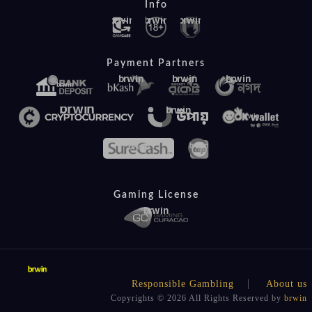
Info
Payment Partners
Gaming License
Responsible Gambling
About us
Copyrights © 2026 All Rights Reserved by
brwin