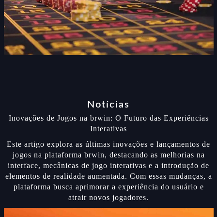
Notícias
Inovações de Jogos na brwin: O Futuro das Experiências
Interativas
Este artigo explora as últimas inovações e lançamentos de
jogos na plataforma brwin, destacando as melhorias na
interface, mecânicas de jogo interativas e a introdução de
elementos de realidade aumentada. Com essas mudanças, a
plataforma busca aprimorar a experiência do usuário e
atrair novos jogadores.