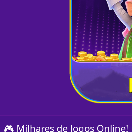
🎮 Milhares de Jogos Online!