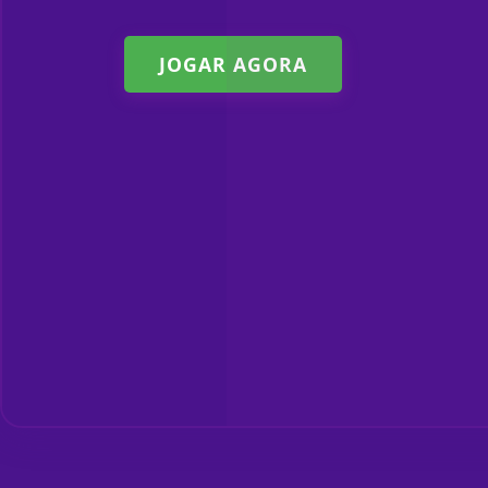
JOGAR AGORA