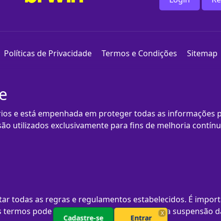
Políticas de Privacidade
Termos e Condições
Sitemap
de
ários e está empenhada em proteger todas as informações 
ão utilizados exclusivamente para fins de melhoria contín
r todas as regras e regulamentos estabelecidos. É import
tes termos pode resultar em penalizações ou na suspensão d
X
Cadastre-se
Entrar