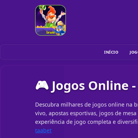
INÍCIO
JOG
🎮 Jogos Online 
Descubra milhares de jogos online na br
vivo, apostas esportivas, jogos de mes
experiência de jogo completa e diversif
taabet