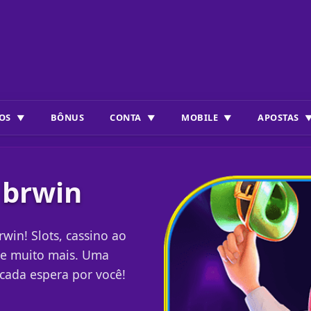
OS
BÔNUS
CONTA
MOBILE
APOSTAS
- brwin
win! Slots, cassino ao
a e muito mais. Uma
icada espera por você!