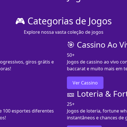
🎮 Categorias de Jogos
Explore nossa vasta coleção de jogos
🎯 Cassino Ao V
50+
ogressivos, giros grátis e
Jogos de cassino ao vivo com
oras!
baccarat e muito mais em t
Ver Cassino
🎫 Loteria & Fo
25+
e 100 esportes diferentes
Jogos de loteria, fortune w
os!
instantâneos e chances de 