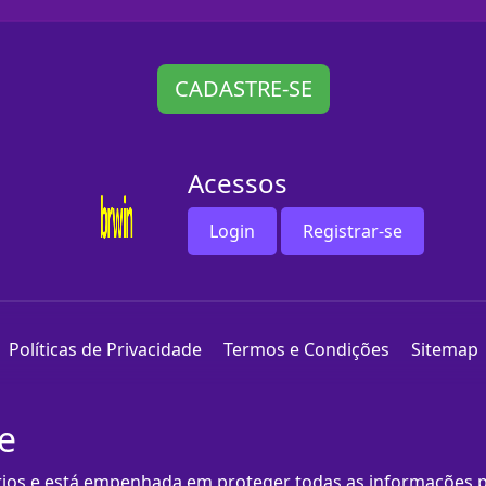
CADASTRE-SE
Acessos
Login
Registrar-se
Políticas de Privacidade
Termos e Condições
Sitemap
de
ários e está empenhada em proteger todas as informações 