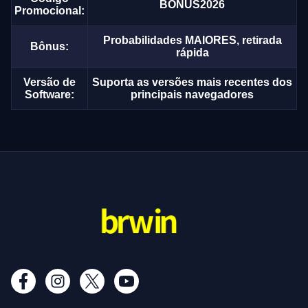
BONUS2026
Promocional:
Probabilidades MAIORES, retirada
Bônus:
rápida
Versão de
Suporta as versões mais recentes dos
Software:
principais navegadores