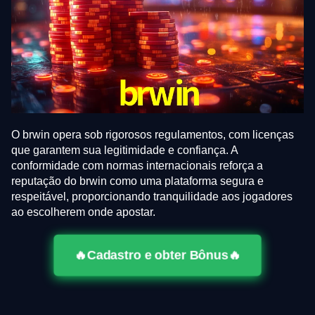
O brwin opera sob rigorosos regulamentos, com licenças
que garantem sua legitimidade e confiança. A
conformidade com normas internacionais reforça a
reputação do brwin como uma plataforma segura e
respeitável, proporcionando tranquilidade aos jogadores
ao escolherem onde apostar.
🔥Cadastro e obter Bônus🔥