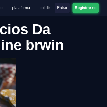
no
plataforma
colidir
Entrar
Registrar-se
ícios Da
ine brwin