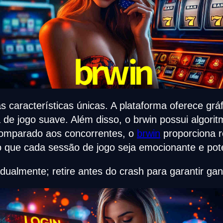
 características únicas. A plataforma oferece grá
a de jogo suave. Além disso, o brwin possui algori
omparado aos concorrentes, o
brwin
proporciona r
do que cada sessão de jogo seja emocionante e pote
dualmente; retire antes do crash para garantir ga