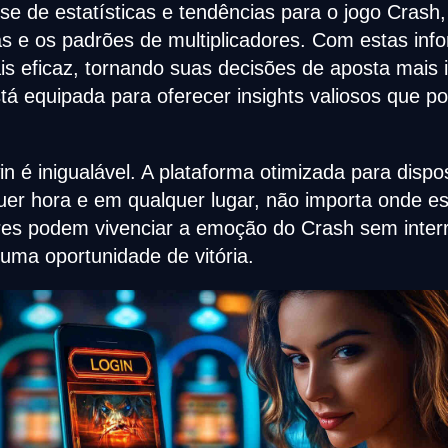
se de estatísticas e tendências para o jogo Crash
s e os padrões de multiplicadores. Com estas in
ais eficaz, tornando suas decisões de aposta mai
tá equipada para oferecer insights valiosos que 
n é inigualável. A plataforma otimizada para dispo
uer hora e em qualquer lugar, não importa onde es
dores podem vivenciar a emoção do Crash sem inte
ma oportunidade de vitória.