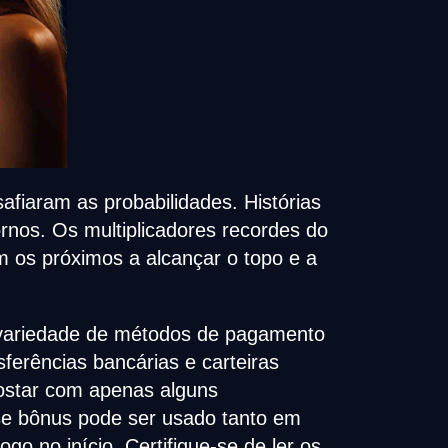
afiaram as probabilidades. Histórias
ornos. Os multiplicadores recordes do
 os próximos a alcançar o topo e a
ma variedade de métodos de pagamento
sferências bancárias e carteiras
ostar com apenas alguns
se bônus pode ser usado tanto em
o no início. Certifique-se de ler os