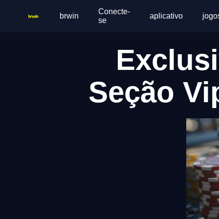
Conecte-
brwin
aplicativo
jogo
se
Exclusi
Seção Vi