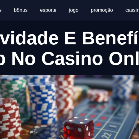
s
bônus
esporte
jogo
promoção
cassi
vidade E Benef
p No Casino Onl