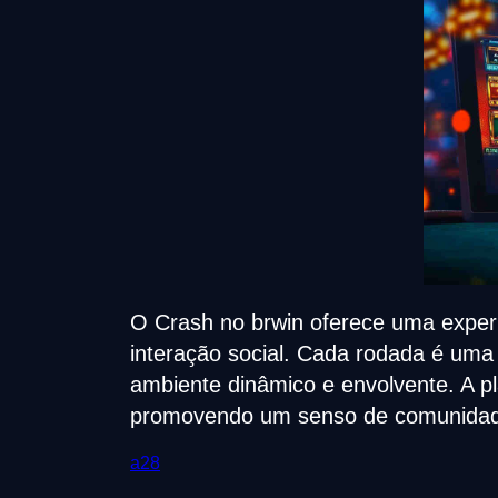
O Crash no brwin oferece uma exper
interação social. Cada rodada é uma
ambiente dinâmico e envolvente. A pl
promovendo um senso de comunidad
a28