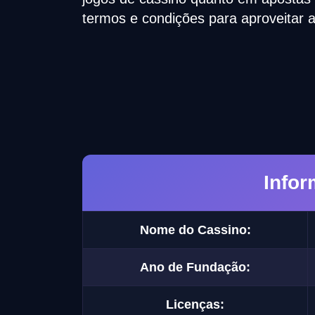
termos e condições para aproveitar 
Infor
Nome do Cassino:
Ano de Fundação:
Licenças: