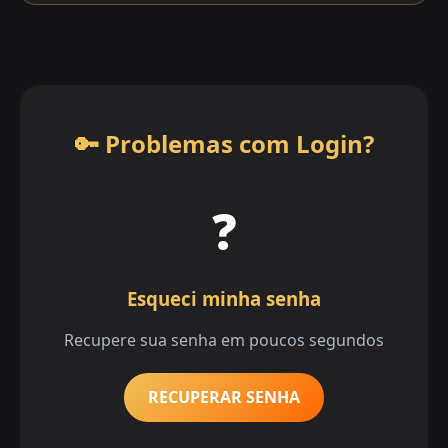
🔑 Problemas com Login?
❓
Esqueci minha senha
Recupere sua senha em poucos segundos
RECUPERAR SENHA