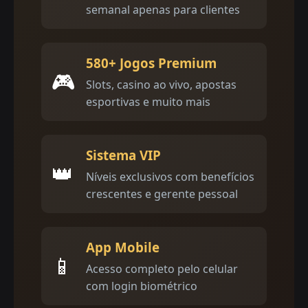
semanal apenas para clientes
580+ Jogos Premium
🎮
Slots, casino ao vivo, apostas
esportivas e muito mais
Sistema VIP
👑
Níveis exclusivos com benefícios
crescentes e gerente pessoal
App Mobile
📱
Acesso completo pelo celular
com login biométrico