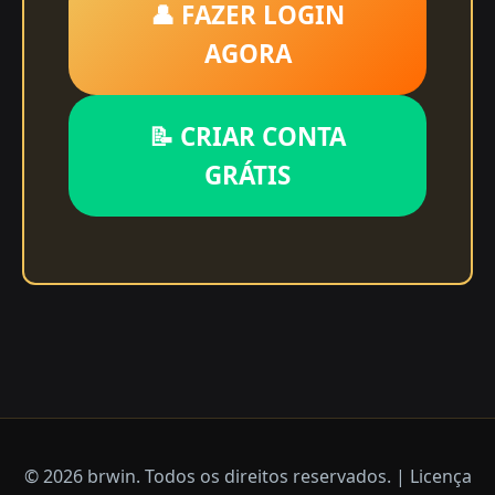
👤 FAZER LOGIN
AGORA
📝 CRIAR CONTA
GRÁTIS
© 2026 brwin. Todos os direitos reservados. | Licença