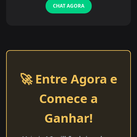
CHAT AGORA
🚀 Entre Agora e
Comece a
Ganhar!