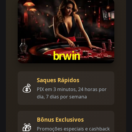
Saques Rápidos
💰
PIX em 3 minutos, 24 horas por
dia, 7 dias por semana
Bônus Exclusivos
🎁
Promoções especiais e cashback