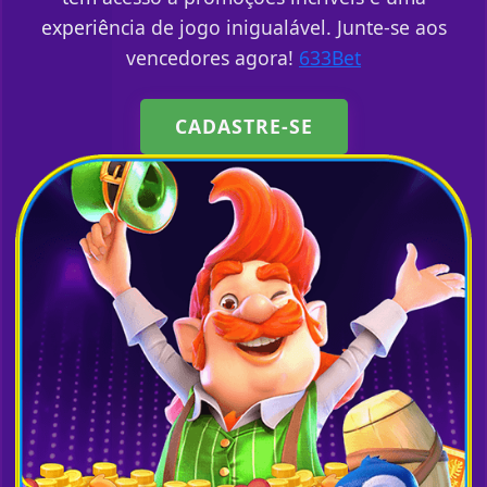
experiência de jogo inigualável. Junte-se aos
vencedores agora!
633Bet
CADASTRE-SE