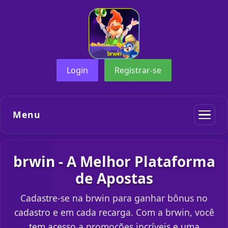
Login
Registrar-se
Menu
brwin - A Melhor Plataforma
de Apostas
Cadastre-se na brwin para ganhar bônus no
cadastro e em cada recarga. Com a brwin, você
tem acesso a promoções incríveis e uma